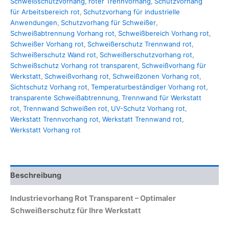
Schweißschutzvorhang
,
roter Trennvorhang
,
Schutzvorhang
für Arbeitsbereich rot
,
Schutzvorhang für industrielle
Anwendungen
,
Schutzvorhang für Schweißer
,
Schweißabtrennung Vorhang rot
,
Schweißbereich Vorhang rot
,
Schweißer Vorhang rot
,
Schweißerschutz Trennwand rot
,
Schweißerschutz Wand rot
,
Schweißerschutzvorhang rot
,
Schweißschutz Vorhang rot transparent
,
Schweißvorhang für
Werkstatt
,
Schweißvorhang rot
,
Schweißzonen Vorhang rot
,
Sichtschutz Vorhang rot
,
Temperaturbeständiger Vorhang rot
,
transparente Schweißabtrennung
,
Trennwand für Werkstatt
rot
,
Trennwand Schweißen rot
,
UV-Schutz Vorhang rot
,
Werkstatt Trennvorhang rot
,
Werkstatt Trennwand rot
,
Werkstatt Vorhang rot
Beschreibung
Industrievorhang Rot Transparent – Optimaler
Schweißerschutz für Ihre Werkstatt