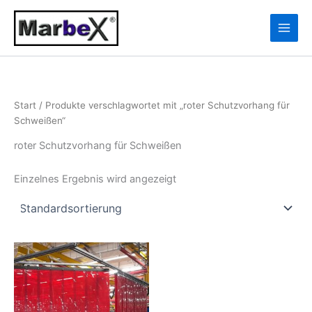
Zum
10
13
Inhalt
Produkte
Produkte
springen
Start
/ Produkte verschlagwortet mit „roter Schutzvorhang für
Schweißen“
roter Schutzvorhang für Schweißen
Einzelnes Ergebnis wird angezeigt