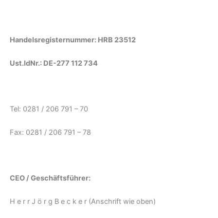
Handelsregisternummer: HRB 23512
Ust.IdNr.: DE-277 112 734
Tel: 0281 / 206 791 – 70
Fax: 0281 / 206 791 – 78
CEO / Geschäftsführer:
H e r r J ö r g B e c k e r (Anschrift wie oben)