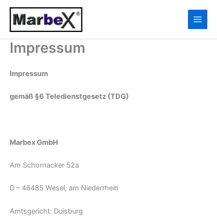
Zum
10
13
Inhalt
Produkte
Produkte
springen
Impressum
Impressum
gemäß §6 Teledienstgesetz (TDG)
Marbex GmbH
Am Schornacker 52a
D – 46485 Wesel, am Niederrhein
Amtsgericht: Duisburg