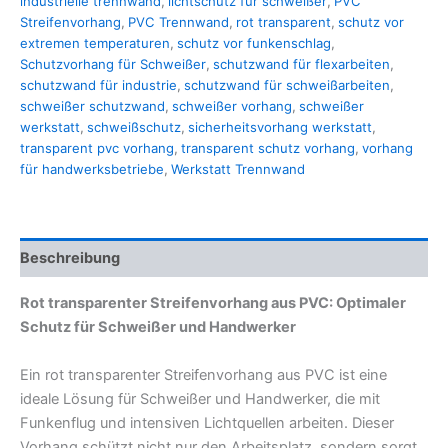
industrielle trennwand
,
lichtschutz für schweißer
,
PVC
Streifenvorhang
,
PVC Trennwand
,
rot transparent
,
schutz vor
extremen temperaturen
,
schutz vor funkenschlag
,
Schutzvorhang für Schweißer
,
schutzwand für flexarbeiten
,
schutzwand für industrie
,
schutzwand für schweißarbeiten
,
schweißer schutzwand
,
schweißer vorhang
,
schweißer
werkstatt
,
schweißschutz
,
sicherheitsvorhang werkstatt
,
transparent pvc vorhang
,
transparent schutz vorhang
,
vorhang
für handwerksbetriebe
,
Werkstatt Trennwand
Beschreibung
Rot transparenter Streifenvorhang aus PVC: Optimaler
Schutz für Schweißer und Handwerker
Ein rot transparenter Streifenvorhang aus PVC ist eine
ideale Lösung für Schweißer und Handwerker, die mit
Funkenflug und intensiven Lichtquellen arbeiten. Dieser
Vorhang schützt nicht nur den Arbeitsplatz, sondern sorgt