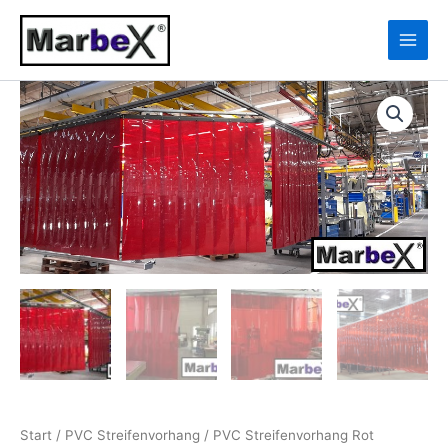
Zum
10
13
Inhalt
Produkte
Produkte
springen
PVC
Streifenvorhang
Rot
Transparent
Menge
Start
/
PVC Streifenvorhang
/ PVC Streifenvorhang Rot