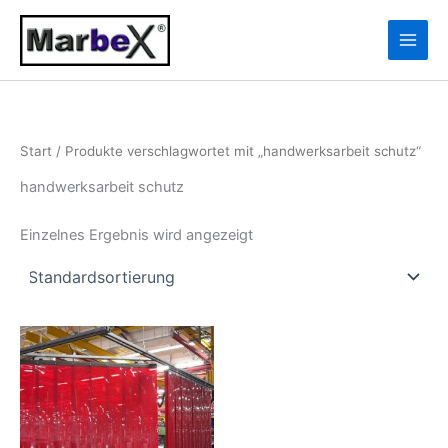
Zum
10
13
Inhalt
Produkte
Produkte
springen
Start
/ Produkte verschlagwortet mit „handwerksarbeit schutz“
handwerksarbeit schutz
Einzelnes Ergebnis wird angezeigt