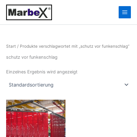
Zum
10
13
Inhalt
Produkte
Produkte
springen
Start
/ Produkte verschlagwortet mit „schutz vor funkenschlag“
schutz vor funkenschlag
Einzelnes Ergebnis wird angezeigt