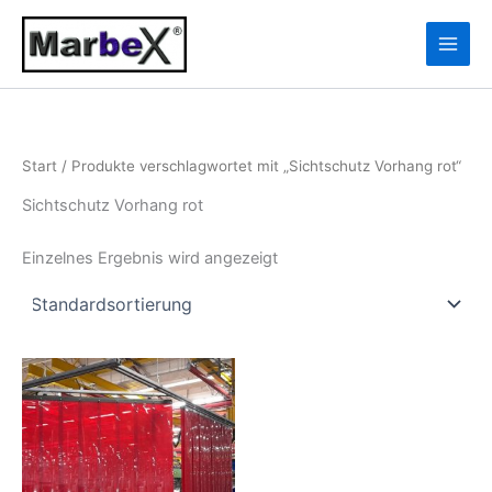
Zum
10
13
Inhalt
Produkte
Produkte
springen
Start
/ Produkte verschlagwortet mit „Sichtschutz Vorhang rot“
Sichtschutz Vorhang rot
Einzelnes Ergebnis wird angezeigt