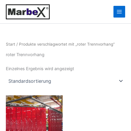
Zum
10
13
Inhalt
Produkte
Produkte
springen
Start
/ Produkte verschlagwortet mit „roter Trennvorhang“
roter Trennvorhang
Einzelnes Ergebnis wird angezeigt