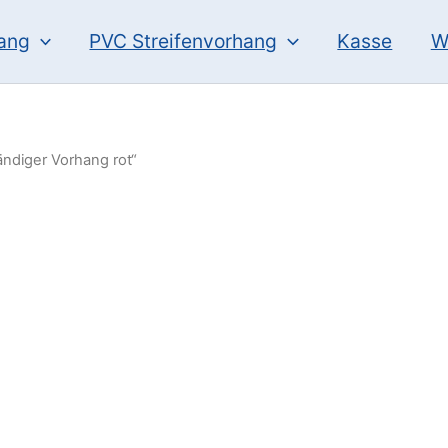
hang
PVC Streifenvorhang
Kasse
W
ndiger Vorhang rot“