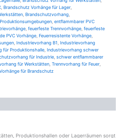
Lagerhalle
,
Brandschutz Vorhang für Werkstätten
,
C
,
Brandschutz Vorhänge für Lager
,
Werkstätten
,
Brandschutzvorhang
,
 Produktionsumgebungen
,
entflammbarer PVC
trievorhänge
,
feuerfeste Trennvorhänge
,
feuerfeste
de PVC Vorhänge
,
Feuerresistente Vorhänge
,
ösungen
,
Industrievorhang B1
,
Industrievorhang
g für Produktionshalle
,
Industrievorhang schwer
hutzvorhang für Industrie
,
schwer entflammbarer
vorhang für Werkstätten
,
Trennvorhang für Feuer
,
Vorhänge für Brandschutz
tätten, Produktionshallen oder Lagerräumen sorgt