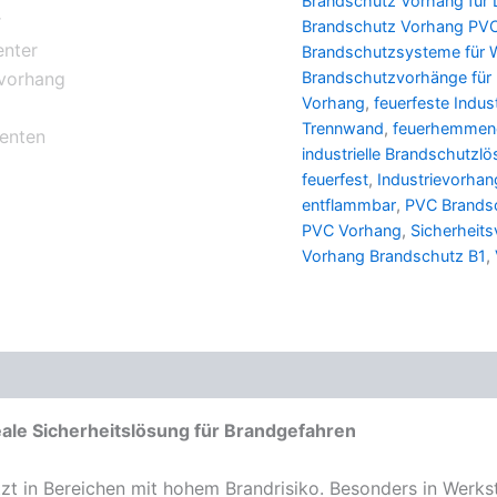
Brandschutz Vorhang für 
Brandschutz Vorhang PV
Brandschutzsysteme für 
Brandschutzvorhänge für
Vorhang
,
feuerfeste Indus
Trennwand
,
feuerhemmen
industrielle Brandschutzl
feuerfest
,
Industrievorhan
entflammbar
,
PVC Brandsc
PVC Vorhang
,
Sicherheits
Vorhang Brandschutz B1
,
eale Sicherheitslösung für Brandgefahren
zt in Bereichen mit hohem Brandrisiko. Besonders in Werks