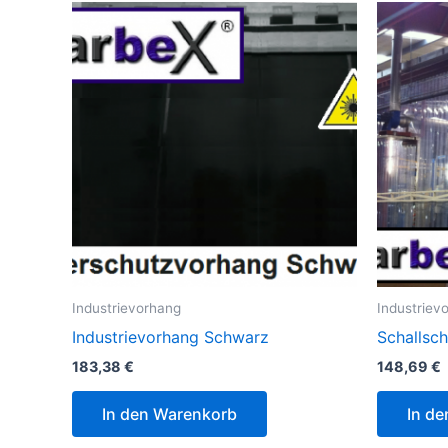
Industrievorhang
Industriev
Industrievorhang Schwarz
Schallsc
183,38
€
148,69
€
In den Warenkorb
In d