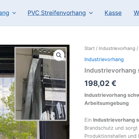
hang
PVC Streifenvorhang
Kasse
W
Industrievorhang
Start
/
Industrievorhang
/
schwer
Industrievorhang
entflammbar
Menge
Industrievorhang
198,02
€
Industrievorhang schw
Arbeitsumgebung
Ein
Industrievorhang 
Brandschutz und sorgt 
Produktionshallen und 