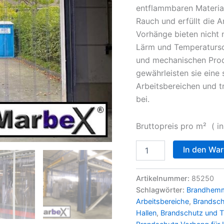
entflammbaren Material
Rauch und erfüllt die 
Vorhänge bieten nicht 
Lärm und Temperatursc
und mechanischen Prod
gewährleisten sie eine 
Arbeitsbereichen und t
bei.
Bruttopreis pro m² ( i
In den Wa
Artikelnummer:
85250
Schlagwörter:
Brandhem
Arbeitsbereiche
,
Brandsch
Hallen
,
Brandschutz und 