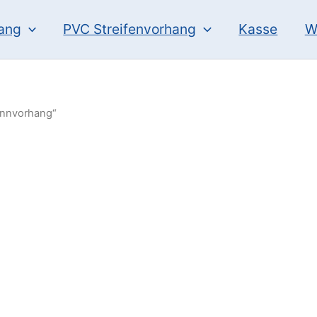
hang
PVC Streifenvorhang
Kasse
W
ennvorhang“