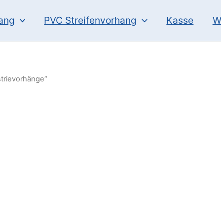
hang
PVC Streifenvorhang
Kasse
W
strievorhänge“