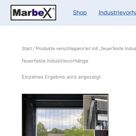
Zum
Inhalt
Shop
Industrievor
springen
Start
/ Produkte verschlagwortet mit „feuerfeste Indu
feuerfeste Industrievorhänge
Einzelnes Ergebnis wird angezeigt