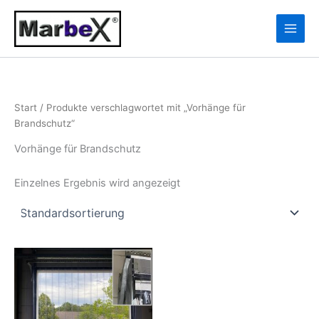
Zum
10
13
Inhalt
Produkte
Produkte
springen
Start
/ Produkte verschlagwortet mit „Vorhänge für
Brandschutz“
Vorhänge für Brandschutz
Einzelnes Ergebnis wird angezeigt