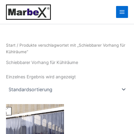
Zum
10
13
Inhalt
Produkte
Produkte
springen
Start
/ Produkte verschlagwortet mit „Schiebbarer Vorhang für
Kühlräume“
Schiebbarer Vorhang für Kühlräume
Einzelnes Ergebnis wird angezeigt