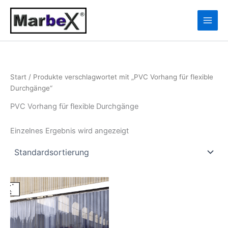
Zum
10
13
Inhalt
Produkte
Produkte
springen
Start
/ Produkte verschlagwortet mit „PVC Vorhang für flexible
Durchgänge“
PVC Vorhang für flexible Durchgänge
Einzelnes Ergebnis wird angezeigt