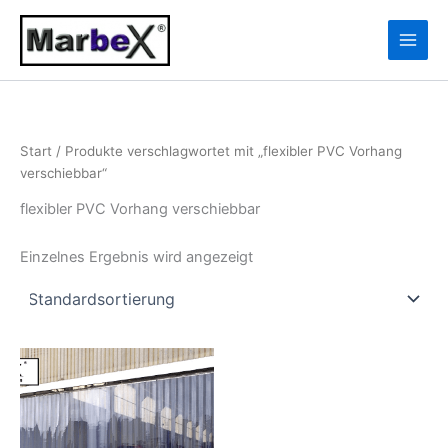
Zum
10
13
Inhalt
Produkte
Produkte
springen
Start
/ Produkte verschlagwortet mit „flexibler PVC Vorhang
verschiebbar“
flexibler PVC Vorhang verschiebbar
Einzelnes Ergebnis wird angezeigt