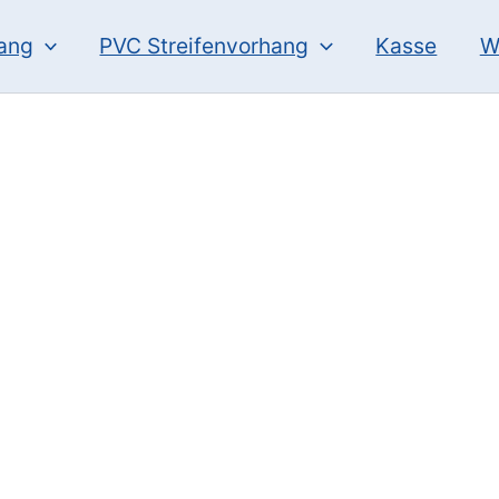
hang
PVC Streifenvorhang
Kasse
W