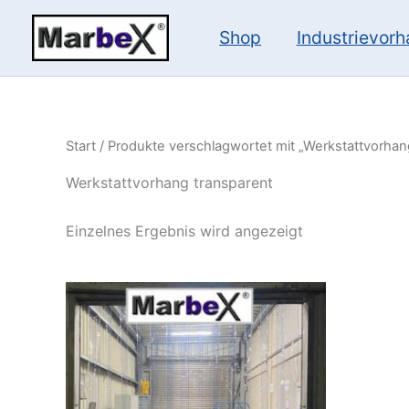
Zum
Inhalt
Shop
Industrievor
springen
Start
/ Produkte verschlagwortet mit „Werkstattvorhan
Werkstattvorhang transparent
Einzelnes Ergebnis wird angezeigt