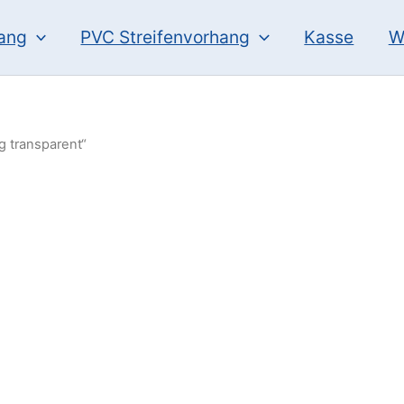
hang
PVC Streifenvorhang
Kasse
W
g transparent“