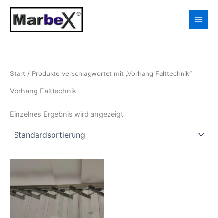
Zum
10
13
Inhalt
Produkte
Produkte
springen
Start
/ Produkte verschlagwortet mit „Vorhang Falttechnik“
Vorhang Falttechnik
Einzelnes Ergebnis wird angezeigt