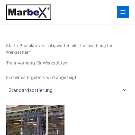
Zum
10
13
Inhalt
Produkte
Produkte
springen
Start
/ Produkte verschlagwortet mit „Trennvorhang für
Werkstätten“
Trennvorhang für Werkstätten
Einzelnes Ergebnis wird angezeigt