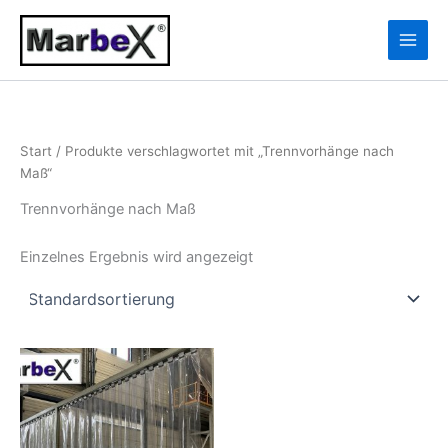
Zum
10
13
Inhalt
Produkte
Produkte
springen
Start
/ Produkte verschlagwortet mit „Trennvorhänge nach
Maß“
Trennvorhänge nach Maß
Einzelnes Ergebnis wird angezeigt