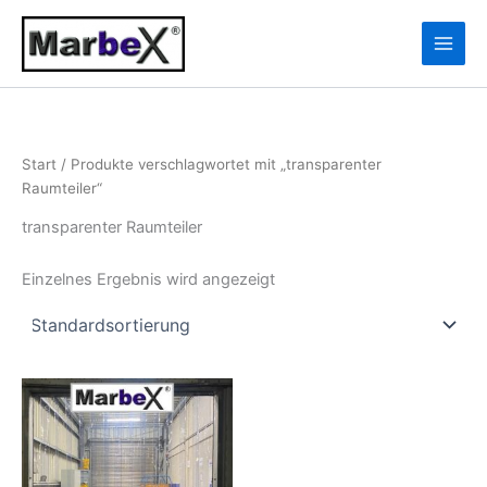
Zum
10
13
Inhalt
Produkte
Produkte
springen
Start
/ Produkte verschlagwortet mit „transparenter
Raumteiler“
transparenter Raumteiler
Einzelnes Ergebnis wird angezeigt