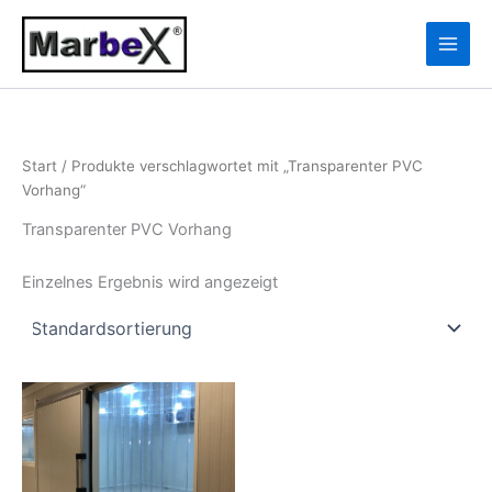
Zum
10
13
Inhalt
Produkte
Produkte
springen
Start
/ Produkte verschlagwortet mit „Transparenter PVC
Vorhang“
Transparenter PVC Vorhang
Einzelnes Ergebnis wird angezeigt