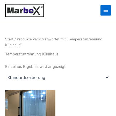
Zum
10
13
Inhalt
Produkte
Produkte
springen
Start
/ Produkte verschlagwortet mit „Temperaturtrennung
Kühlhaus“
Temperaturtrennung Kühlhaus
Einzelnes Ergebnis wird angezeigt