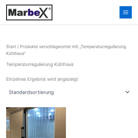
Zum
10
13
Inhalt
Produkte
Produkte
springen
Start
/ Produkte verschlagwortet mit „Temperaturregulierung
Kühlhaus“
Temperaturregulierung Kühlhaus
Einzelnes Ergebnis wird angezeigt