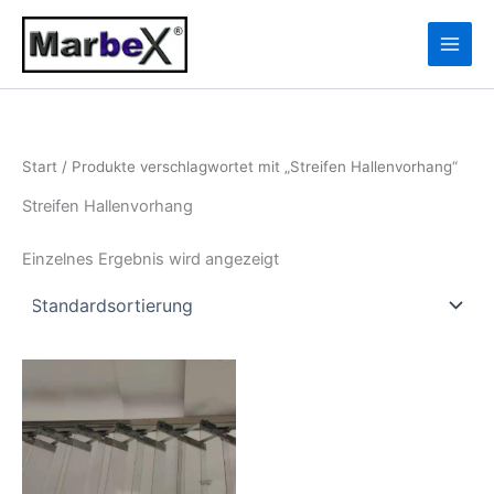
Zum
10
13
Inhalt
Produkte
Produkte
springen
Start
/ Produkte verschlagwortet mit „Streifen Hallenvorhang“
Streifen Hallenvorhang
Einzelnes Ergebnis wird angezeigt