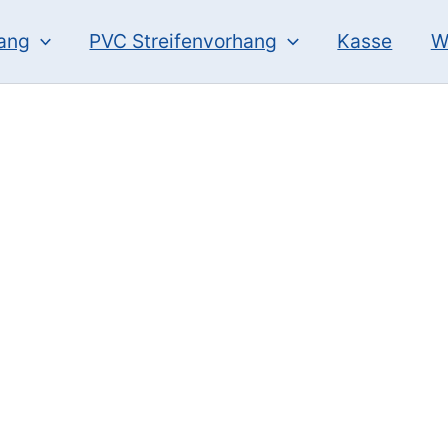
hang
PVC Streifenvorhang
Kasse
W