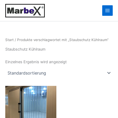
Zum
10
13
Inhalt
Produkte
Produkte
springen
Start
/ Produkte verschlagwortet mit „Staubschutz Kühlraum“
Staubschutz Kühlraum
Einzelnes Ergebnis wird angezeigt