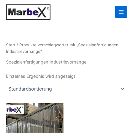
Zum
10
13
Inhalt
Produkte
Produkte
springen
Start
/ Produkte verschlagwortet mit „Spezialanfertigungen
Industrievorhänge“
Spezialanfertigungen Industrievorhänge
Einzelnes Ergebnis wird angezeigt