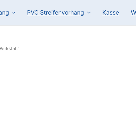
hang
PVC Streifenvorhang
Kasse
W
Werkstatt“