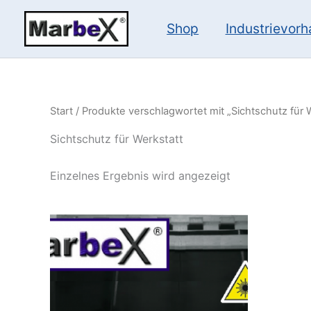
Zum
Inhalt
Shop
Industrievor
springen
Start
/ Produkte verschlagwortet mit „Sichtschutz für 
Sichtschutz für Werkstatt
Einzelnes Ergebnis wird angezeigt