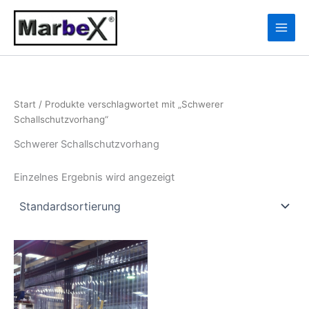
Zum
10
13
Inhalt
Produkte
Produkte
springen
Start
/ Produkte verschlagwortet mit „Schwerer
Schallschutzvorhang“
Schwerer Schallschutzvorhang
Einzelnes Ergebnis wird angezeigt