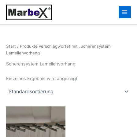
Zum
10
13
Inhalt
Produkte
Produkte
springen
Start
/ Produkte verschlagwortet mit „Scherensystem
Lamellenvorhang“
Scherensystem Lamellenvorhang
Einzelnes Ergebnis wird angezeigt