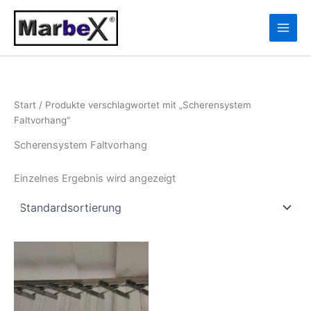
Zum
10
13
Inhalt
Produkte
Produkte
springen
Start
/ Produkte verschlagwortet mit „Scherensystem
Faltvorhang“
Scherensystem Faltvorhang
Einzelnes Ergebnis wird angezeigt