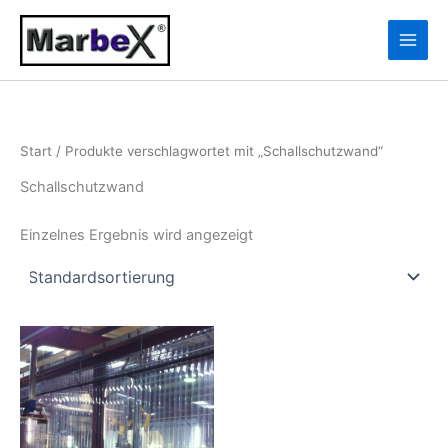
Zum
10
13
Inhalt
Produkte
Produkte
springen
Start
/ Produkte verschlagwortet mit „Schallschutzwand“
Schallschutzwand
Einzelnes Ergebnis wird angezeigt