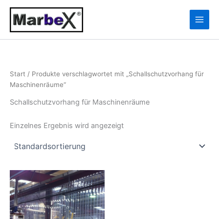
Zum
10
13
Inhalt
Produkte
Produkte
springen
Start
/ Produkte verschlagwortet mit „Schallschutzvorhang für
Maschinenräume“
Schallschutzvorhang für Maschinenräume
Einzelnes Ergebnis wird angezeigt