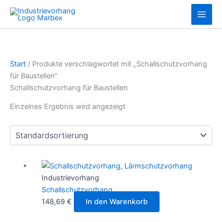
Zum
10
13
Inhalt
Produkte
Produkte
springen
Start
/ Produkte verschlagwortet mit „Schallschutzvorhang
für Baustellen“
Schallschutzvorhang für Baustellen
Einzelnes Ergebnis wird angezeigt
Industrievorhang
Schallschutzvorhang
148,69
€
In den Warenkorb