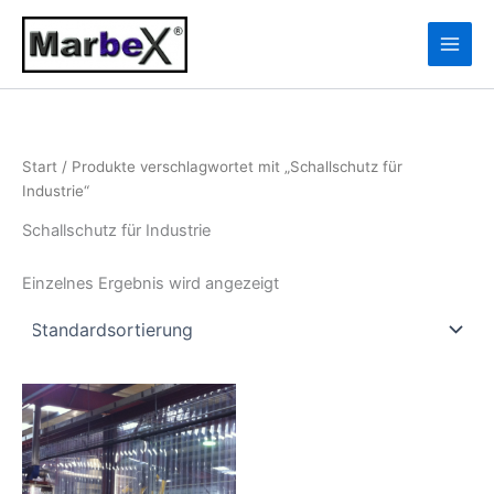
Zum
10
13
Inhalt
Produkte
Produkte
springen
Start
/ Produkte verschlagwortet mit „Schallschutz für
Industrie“
Schallschutz für Industrie
Einzelnes Ergebnis wird angezeigt