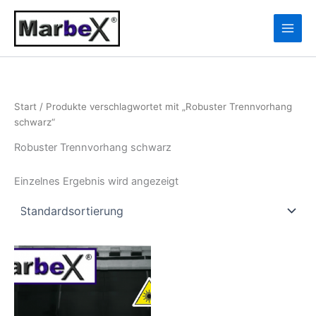
Zum
10
13
Inhalt
Produkte
Produkte
springen
Start
/ Produkte verschlagwortet mit „Robuster Trennvorhang
schwarz“
Robuster Trennvorhang schwarz
Einzelnes Ergebnis wird angezeigt