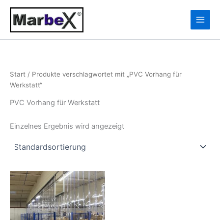
Zum
10
13
Inhalt
Produkte
Produkte
springen
Start
/ Produkte verschlagwortet mit „PVC Vorhang für
Werkstatt“
PVC Vorhang für Werkstatt
Einzelnes Ergebnis wird angezeigt