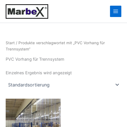
Zum
10
13
Inhalt
Produkte
Produkte
springen
Start
/ Produkte verschlagwortet mit „PVC Vorhang für
Trennsystem“
PVC Vorhang für Trennsystem
Einzelnes Ergebnis wird angezeigt