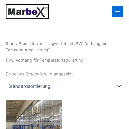
Zum
10
13
Inhalt
Produkte
Produkte
springen
Start
/ Produkte verschlagwortet mit „PVC Vorhang für
Temperaturregulierung“
PVC Vorhang für Temperaturregulierung
Einzelnes Ergebnis wird angezeigt