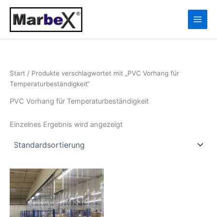
Zum
10
13
Inhalt
Produkte
Produkte
springen
Start
/ Produkte verschlagwortet mit „PVC Vorhang für
Temperaturbeständigkeit“
PVC Vorhang für Temperaturbeständigkeit
Einzelnes Ergebnis wird angezeigt