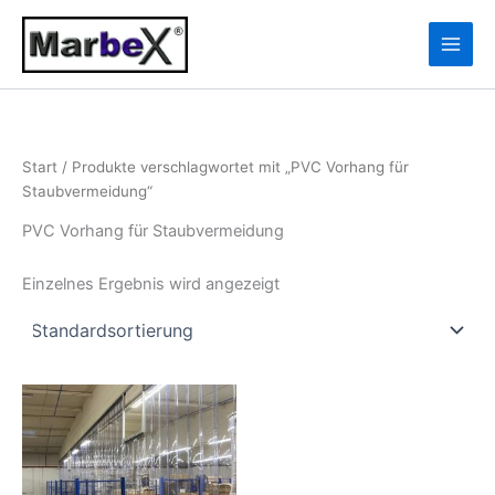
Zum
10
13
Inhalt
Produkte
Produkte
springen
Start
/ Produkte verschlagwortet mit „PVC Vorhang für
Staubvermeidung“
PVC Vorhang für Staubvermeidung
Einzelnes Ergebnis wird angezeigt