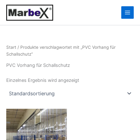
Zum
10
13
Inhalt
Produkte
Produkte
springen
Start
/ Produkte verschlagwortet mit „PVC Vorhang für
Schallschutz“
PVC Vorhang für Schallschutz
Einzelnes Ergebnis wird angezeigt