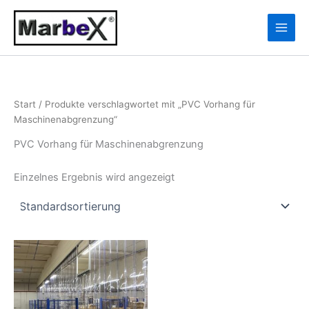
Zum
10
13
Inhalt
Produkte
Produkte
springen
Start
/ Produkte verschlagwortet mit „PVC Vorhang für
Maschinenabgrenzung“
PVC Vorhang für Maschinenabgrenzung
Einzelnes Ergebnis wird angezeigt