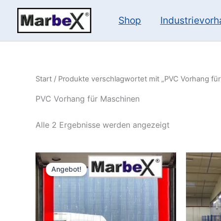
Zum
Inhalt
Shop
Industrievor
springen
Start
/ Produkte verschlagwortet mit „PVC Vorhang fü
PVC Vorhang für Maschinen
Alle 2 Ergebnisse werden angezeigt
Ursprünglicher
Aktueller
Preis
Preis
Angebot!
war:
ist:
152,56 €
142,74 €.