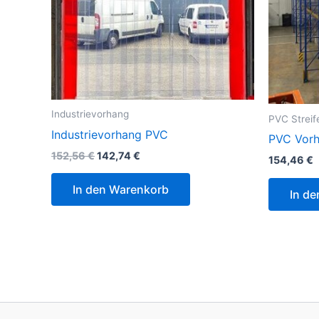
Industrievorhang
PVC Strei
Industrievorhang PVC
PVC Vorha
152,56
€
142,74
€
154,46
€
In den Warenkorb
In d