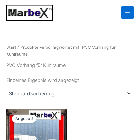
Zum
10
13
Inhalt
Produkte
Produkte
springen
Start
/ Produkte verschlagwortet mit „PVC Vorhang für
Kühlräume“
PVC Vorhang für Kühlräume
Einzelnes Ergebnis wird angezeigt
Ursprünglicher
Aktueller
Preis
Preis
Angebot!
war:
ist:
152,56 €
142,74 €.