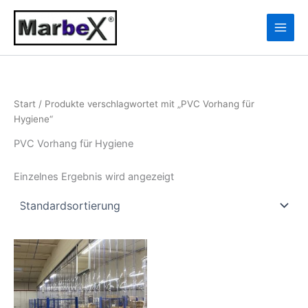
Zum
10
13
Inhalt
Produkte
Produkte
springen
Start
/ Produkte verschlagwortet mit „PVC Vorhang für
Hygiene“
PVC Vorhang für Hygiene
Einzelnes Ergebnis wird angezeigt