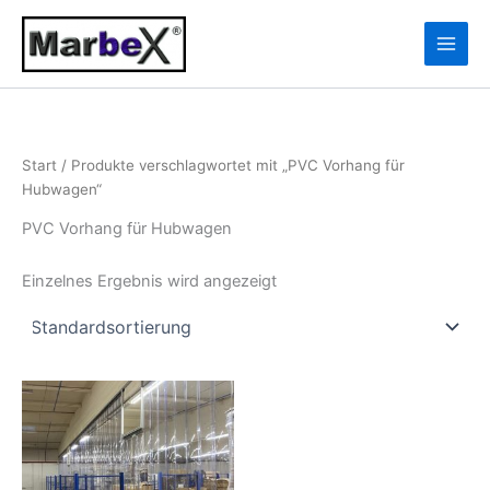
Zum
10
13
Inhalt
Produkte
Produkte
springen
Start
/ Produkte verschlagwortet mit „PVC Vorhang für
Hubwagen“
PVC Vorhang für Hubwagen
Einzelnes Ergebnis wird angezeigt