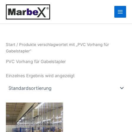
Zum
10
13
Inhalt
Produkte
Produkte
springen
Start
/ Produkte verschlagwortet mit „PVC Vorhang für
Gabelstapler“
PVC Vorhang für Gabelstapler
Einzelnes Ergebnis wird angezeigt